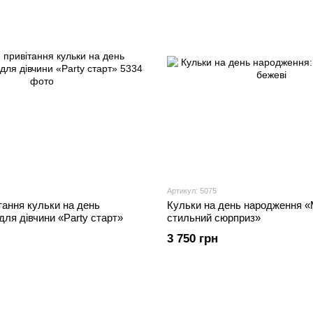
Артикул: 5075
тання кульки на день
Кульки на день народження «M
ля дівчини «Party старт»
стильний сюрприз»
3 750 грн