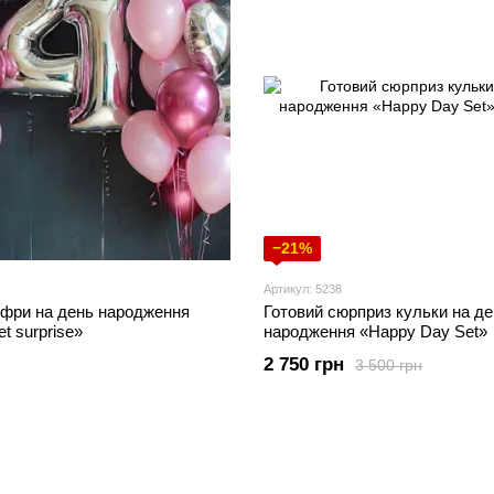
−21%
Артикул: 5238
ифри на день народження
Готовий сюрприз кульки на д
‭«Sweet surprise»
народження «Happy Day Set»
2 750 грн
3 500 грн