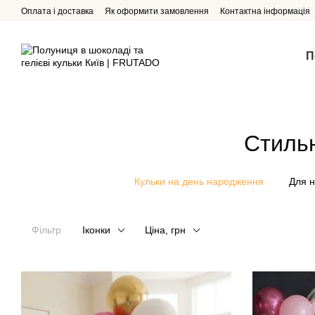
Перейти до основного контенту
Оплата і доставка
Як оформити замовлення
Контактна інформація
П
Стильн
Кульки на день народження
Для н
Фільтр
Іконки
Ціна, грн