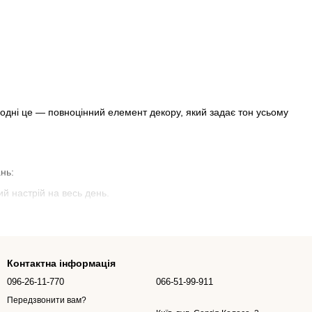
одні це — повноцінний елемент декору, який задає тон усьому
нь:
й настрій на весь день.
ових витрат на декораторів.
та літають тижнями, нагадуючи про свято.
Контактна інформація
096-26-11-770
066-51-99-911
ашому каталозі ви знайдете:
Передзвонити вам?