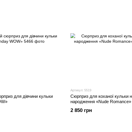
Артикул: 5519
рприз для дівчини кульки
Сюрприз для коханої кульки 
WOW»
народження «Nude Romance»
2 850 грн