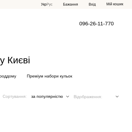
Мій кошик
Укр
Рус
Бажання
Вхід
096-26-11-770
у Києві
 роддому
Преміум набори кульок
Сортування:
за популярністю
Відображення: