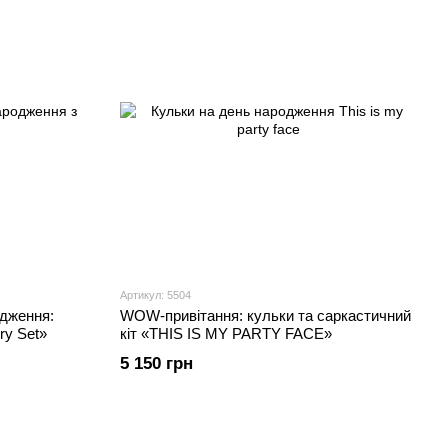
Артикул: 5504
одження:
WOW-привітання: кульки та саркастичний
ry Set»
кіт «THIS IS MY PARTY FACE»
5 150 грн