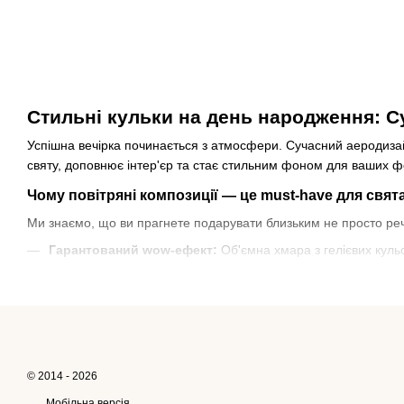
Стильні кульки на день народження: С
Успішна вечірка починається з атмосфери. Сучасний аеродизай
святу, доповнює інтер'єр та стає стильним фоном для ваших ф
Чому повітряні композиції — це must-have для свят
Ми знаємо, що ви прагнете подарувати близьким не просто речі
Гарантований wow-ефект:
Об'ємна хмара з гелієвих куль
Інстаграмна фотозона:
Трендові композиції забезпечують 
Стійкість та довговічність:
Завдяки обробці спеціальним 
Асортимент, що відповідає трендам
Ми слідкуємо за актуальними тенденціями у сфері івент-декор
© 2014 - 2026
Фольговані цифри:
Метрові гіганти для позначення віку а
Мобільна версія