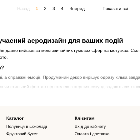
Назад
1
2
3
4
Вперед
Показати всі
учасний аеродизайн для ваших подій
н давно вийшов за межі звичайних гумових сфер на мотузках. Сьог
ото.
а?
, а справжні емоції. Продуманий декор вирішує одразу кілька завда
ок чи стильний фонтан під стелею з перших секунд задають святкови
ідеальні кадри для соціальних мереж та сімейних архівів без додатк
безпечним гелем Hi-Float, наші композиції чудово тримають форму 
Каталог
Клієнтам
Полуниця в шоколаді
Вхід до кабінету
у, тому пропонуємо лише стильні рішення без застарілих форм. У н
Фруктовий букет
Оплата і доставка
бо важливої дати — солідна основа більшості святкових сетів.