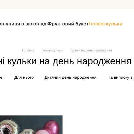
олуниця в шоколаді
Фруктовий букет
Гелієві кульки
Головна
Гелієві кульки
Кульки на день народження
і кульки на день народження 
еї
Для нього
Дитячий день народження
На виписку з