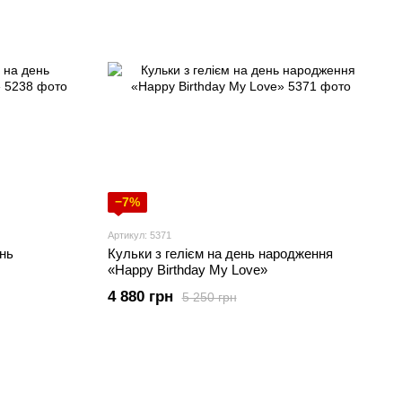
−7%
Артикул: 5371
ень
Кульки з гелієм на день народження
«Happy Birthday My Love»
4 880 грн
5 250 грн