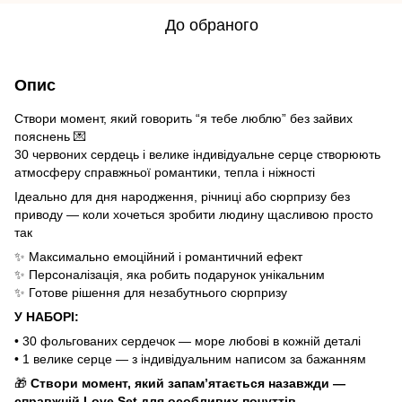
До обраного
Опис
Створи момент, який говорить “я тебе люблю” без зайвих
пояснень 💌
30 червоних сердець і велике індивідуальне серце створюють
атмосферу справжньої романтики, тепла і ніжності
Ідеально для дня народження, річниці або сюрпризу без
приводу — коли хочеться зробити людину щасливою просто
так
✨ Максимально емоційний і романтичний ефект
✨ Персоналізація, яка робить подарунок унікальним
✨ Готове рішення для незабутнього сюрпризу
У НАБОРІ:
• 30 фольгованих сердечок — море любові в кожній деталі
• 1 велике серце — з індивідуальним написом за бажанням
🎁
Створи момент, який запам’ятається назавжди —
справжній Love Set для особливих почуттів