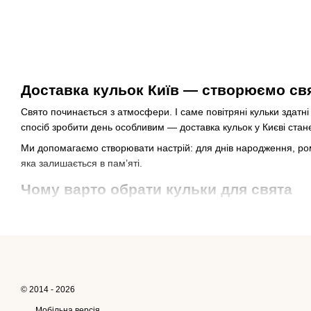
Доставка кульок Київ — створюємо свя
Свято починається з атмосфери. І саме повітряні кульки здатн
спосіб зробити день особливим — доставка кульок у Києві ста
Ми допомагаємо створювати настрій: для днів народження, рома
яка залишається в пам’яті.
Чому варто обрати кульки для свята
Повітряні кульки — універсальний елемент декору, який підход
все залежить від вашого запиту.
Серед основних переваг:
миттєвий wow-ефект без складної підготовки;
широкий вибір кольорів, форм і композицій;
© 2014 - 2026
можливість персоналізації (написи, імена, дати);
Мобільна версія