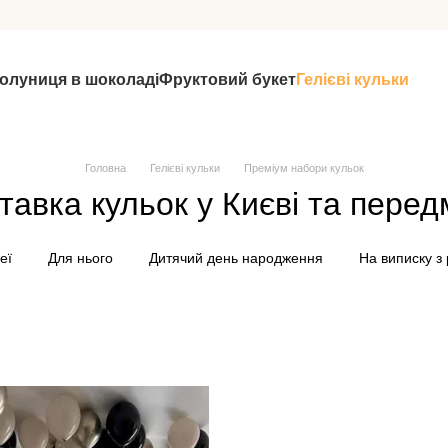
олуниця в шоколаді
Фруктовий букет
Гелієві кульки
Головна
Гелієві кульки
Преміум набори кульок
тавка кульок у Києві та передм
еї
Для нього
Дитячий день народження
На виписку з