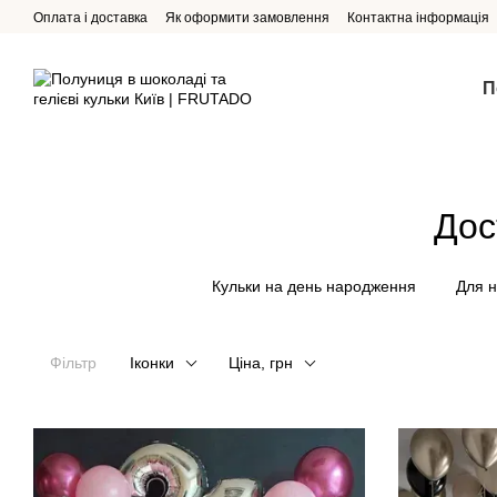
Перейти до основного контенту
Оплата і доставка
Як оформити замовлення
Контактна інформація
П
Дос
Кульки на день народження
Для н
Фільтр
Іконки
Ціна, грн