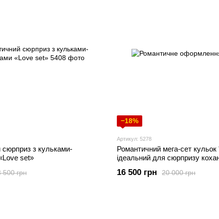
−18%
Артикул: 5278
 сюрприз з кульками-
Романтичний мега-сет кульок
«Love set»
ідеальний для сюрпризу кохан
16 500 грн
8 500 грн
20 000 грн