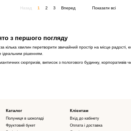
Назад
1
2
3
Вперед
Показати всі
то з першого погляду
і за кілька хвилин перетворити звичайний простір на місце радості,
не ідеальним рішенням.
нтичних сюрпризів, виписок з пологового будинку, корпоративів чи
ить для будь-якого віку та події. Вони можуть бути ніжними і стил
Каталог
Клієнтам
Полуниця в шоколаді
Вхід до кабінету
Фруктовий букет
Оплата і доставка