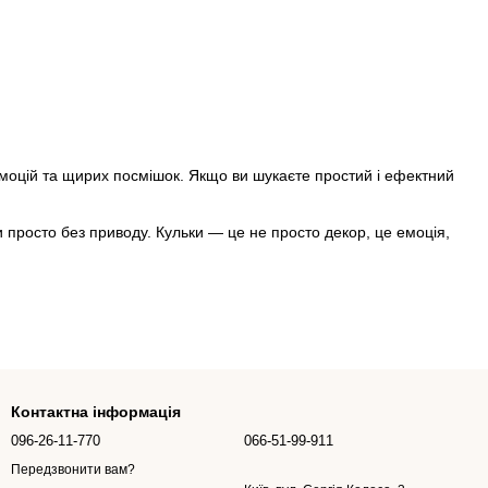
 емоцій та щирих посмішок. Якщо ви шукаєте простий і ефектний
 просто без приводу. Кульки — це не просто декор, це емоція,
ьними, яскравими і драйвовими або стриманими і елегантними —
Контактна інформація
096-26-11-770
066-51-99-911
Передзвонити вам?