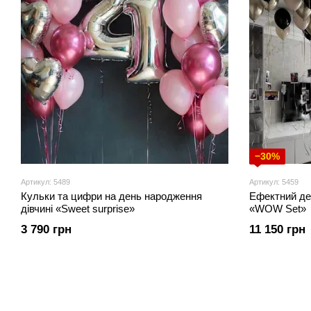
−30%
Артикул: 5489
Артикул: 5459
Кульки та цифри на день народження
Ефектний де
дівчині ‭«Sweet surprise»
«WOW Set»
3 790 грн
11 150 грн