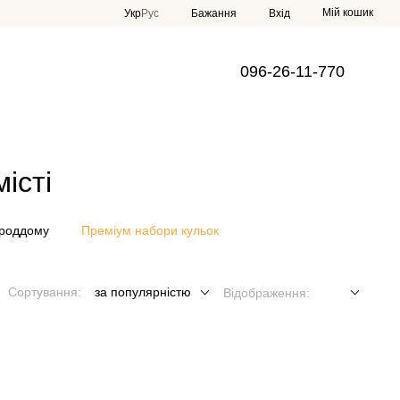
Мій кошик
Укр
Рус
Бажання
Вхід
096-26-11-770
істі
 роддому
Преміум набори кульок
Сортування:
за популярністю
Відображення: