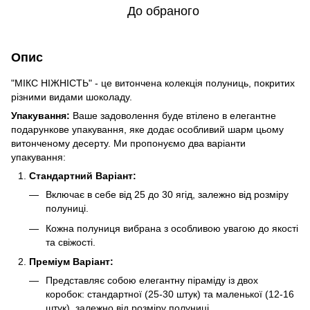
До обраного
Опис
"МІКС НІЖНІСТЬ" - це витончена колекція полуниць, покритих
різними видами шоколаду.
Упакування:
Ваше задоволення буде втілено в елегантне
подарункове упакування, яке додає особливий шарм цьому
витонченому десерту. Ми пропонуємо два варіанти
упакування:
Стандартний Варіант:
Включає в себе від 25 до 30 ягід, залежно від розміру
полуниці.
Кожна полуниця вибрана з особливою увагою до якості
та свіжості.
Преміум Варіант:
Представляє собою елегантну піраміду із двох
коробок: стандартної (25-30 штук) та маленької (12-16
штук), залежно від розміру полуниці.