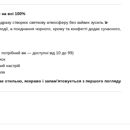
 на всі 100%
одразу створює святкову атмосферу без зайвих зусиль 💫
одії, а поєднання чорного, хрому та конфетті додає сучасного,
 потрібний вік — доступні від 10 до 99)
иск
вий настрій
аза
ає стильно, яскраво і запам’ятовується з першого погляду