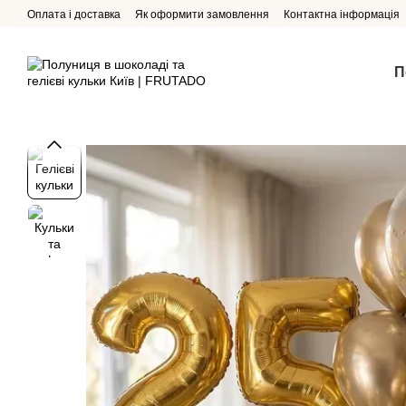
Перейти до основного контенту
Оплата і доставка
Як оформити замовлення
Контактна інформація
П