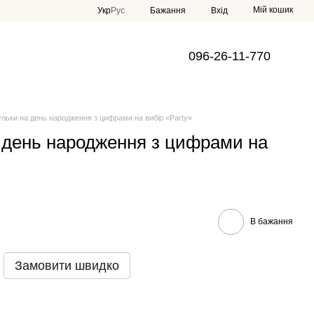
Мій кошик
Укр
Рус
Бажання
Вхід
096-26-11-770
кульки на день народження з цифрами на вибір «Party»
а день народження з цифрами на
В бажання
Замовити швидко