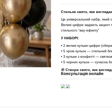
Стильне свято, яке виглядає
Це універсальний набір, який 
Великі цифри задають акцент п
стильного “вау-ефекту”
У НАБОРІ:
• 2 великі кульки-цифри (обери
• 5 хром кульок — стильний бл
• 3 кульки з конфетті — святко
• 5 чорних кульок — сучасна б
🎁
Створи свято, яке вигляд
Консультація онлайн