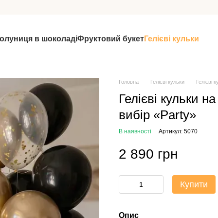
олуниця в шоколаді
Фруктовий букет
Гелієві кульки
Головна
Гелієві кульки
Гелієві 
Гелієві кульки н
вибір «Party»
В наявності
Артикул: 5070
2 890 грн
Купити
Опис