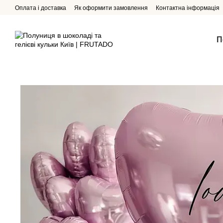
Перейти до основного контенту
Оплата і доставка
Як оформити замовлення
Контактна інформація
П