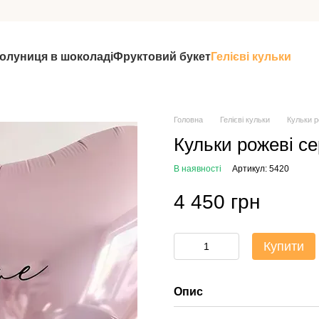
олуниця в шоколаді
Фруктовий букет
Гелієві кульки
Головна
Гелієві кульки
Кульки р
Кульки рожеві се
В наявності
Артикул: 5420
4 450 грн
Купити
Опис