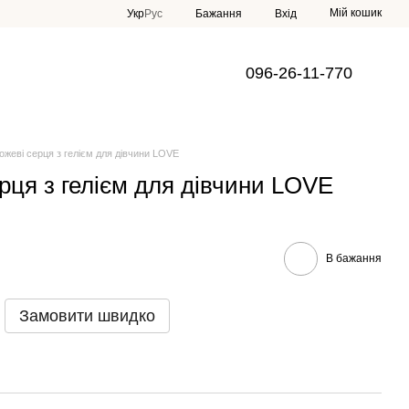
Мій кошик
Укр
Рус
Бажання
Вхід
096-26-11-770
ожеві серця з гелієм для дівчини LOVE
рця з гелієм для дівчини LOVE
В бажання
Замовити швидко