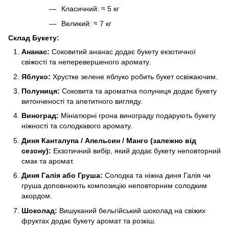
Класичний: ≈ 5 кг
Великий: ≈ 7 кг
Склад Букету:
Ананас:
Соковитий ананас додає букету екзотичної
свіжості та неперевершеного аромату.
Яблуко:
Хрустке зелене яблуко робить букет освіжаючим.
Полуниця:
Соковита та ароматна полуниця додає букету
витонченості та апетитного вигляду.
Виноград:
Мініатюрні грона винограду подарують букету
ніжності та солодкавого аромату.
Диня Канталупа / Апельсин / Манго (залежно від
сезону):
Екзотичний вибір, який додає букету неповторний
смак та аромат.
Диня Галія або Груша:
Солодка та ніжна диня Галія чи
груша доповнюють композицію неповторним солодким
акордом.
Шоколад:
Вишуканий бельгійський шоколад на свіжих
фруктах додає букету аромат та розкіш.