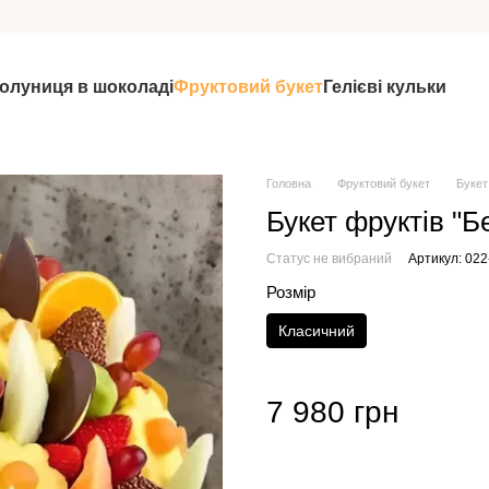
олуниця в шоколаді
Фруктовий букет
Гелієві кульки
Головна
Фруктовий букет
Букет
Букет фруктів "Б
Статус не вибраний
Артикул: 022
Розмір
Класичний
7 980 грн