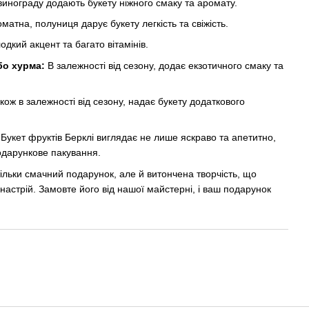
винограду додають букету ніжного смаку та аромату.
атна, полуниця дарує букету легкість та свіжість.
дкий акцент та багато вітамінів.
бо хурма:
В залежності від сезону, додає екзотичного смаку та
кож в залежності від сезону, надає букету додаткового
Букет фруктів Берклі виглядає не лише яскраво та апетитно,
одарункове пакування.
 тільки смачний подарунок, але й витончена творчість, що
настрій. Замовте його від нашої майстерні, і ваш подарунок