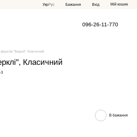
Мій кошик
Укр
Рус
Бажання
Вхід
096-26-11-770
 фруктів "Берклі", Класичний
ерклі", Класичний
-3
В бажання