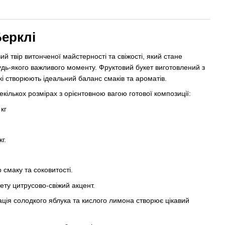
Берклі
вий твір витонченої майстерності та свіжості, який стане
ь-якого важливого моменту. Фруктовий букет виготовлений з
кі створюють ідеальний баланс смаків та ароматів.
кількох розмірах з орієнтовною вагою готової композиції:
кг
г.
 смаку та соковитості.
ету цитрусово-свіжий акцент.
ція солодкого яблука та кислого лимона створює цікавий