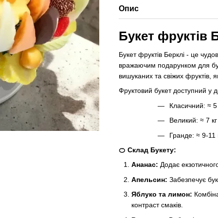
Опис
Букет фруктів 
Букет фруктів Берклі - це чудо
вражаючим подарунком для буд
вишуканих та свіжих фруктів, я
Фруктовий букет доступний у де
Класичний: ≈ 5 
Великий: ≈ 7 кг
Гранде: ≈ 9-11 к
🍊 Склад Букету:
Ананас:
Додає екзотичного
Апельсин:
Забезпечує бук
Яблуко та лимон:
Комбіна
контраст смаків.