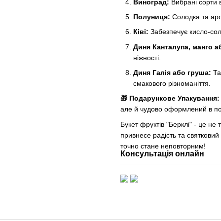
Виноград:
Вибрані сорти 
Полуниця:
Солодка та аром
Ківі:
Забезпечує кисло-соло
Диня Канталупа, манго а
ніжності.
Диня Галія або груша:
Та
смакового різноманіття.
🎁 Подарункове Упакування:
але й чудово оформлений в п
Букет фруктів "Берклі" - це не
привнесе радість та святковий 
точно стане неповторним!
Консультація онлайн