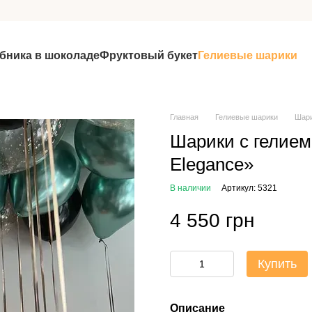
бника в шоколаде
Фруктовый букет
Гелиевые шарики
Главная
Гелиевые шарики
Шари
Шарики с гелием
Elegance»
В наличии
Артикул: 5321
4 550 грн
Купить
Описание