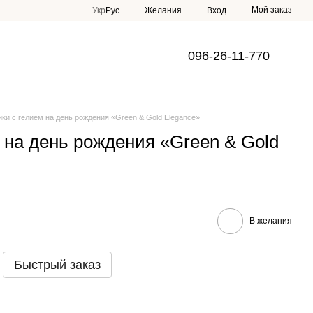
Мой заказ
Укр
Рус
Желания
Вход
096-26-11-770
ки с гелием на день рождения «Green & Gold Elegance»
 на день рождения «Green & Gold
В желания
Быстрый заказ