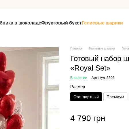
бника в шоколаде
Фруктовый букет
Гелиевые шарики
Главная
Гелиевые шарики
Гото
Готовый набор 
«Royal Set»
В наличии
Артикул: 5506
Размер
Стандартный
Премиум
4 790 грн