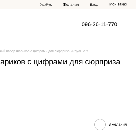
Мой заказ
Укр
Рус
Желания
Вход
096-26-11-770
вый набор шариков с цифрами для сюрприза «Royal Set»
шариков с цифрами для сюрприза
В желания